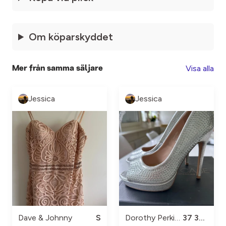
Om köparskyddet
Visa alla
Mer från samma säljare
Jessica
Jessica
Dave & Johnny
S
Dorothy Perkins
37 3/4