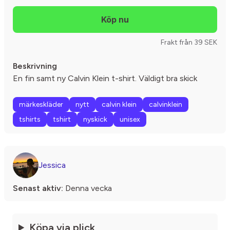
Frakt från 39 SEK
Beskrivning
En fin samt ny Calvin Klein t-shirt. Väldigt bra skick
märkeskläder
nytt
calvin klein
calvinklein
tshirts
tshirt
nyskick
unisex
Jessica
Senast aktiv:
Denna vecka
Köpa via plick