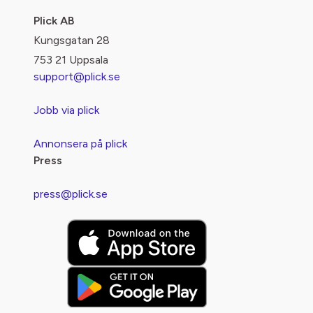
Plick AB
Kungsgatan 28
753 21 Uppsala
support@plick.se
Jobb via plick
Annonsera på plick
Press
press@plick.se