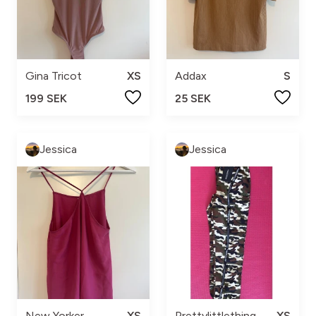
Gina Tricot
XS
Addax
S
199 SEK
25 SEK
Jessica
Jessica
New Yorker
XS
Prettylittlething
XS