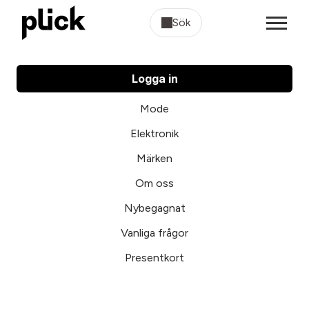
Sök
Logga in
Mode
Elektronik
Märken
Om oss
Nybegagnat
Vanliga frågor
Presentkort