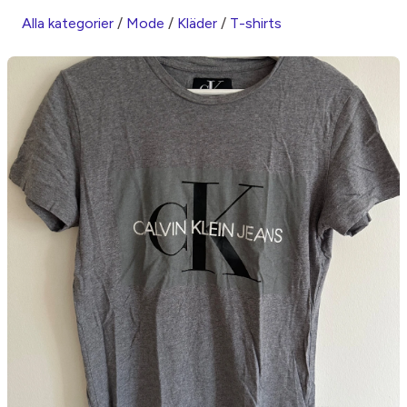
Alla kategorier
/
Mode
/
Kläder
/
T-shirts