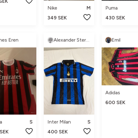
 SEK
Nike
M
Puma
349 SEK
430 SEK
nes Eren
Alexander Stergiou
Emil
Adidas
600 SEK
a
S
Inter Milan
S
 SEK
400 SEK