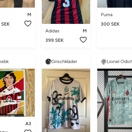
M
Puma
 SEK
300 SEK
Adidas
M
399 SEK
eebk
Grischkläder
Lionel Odic
A3