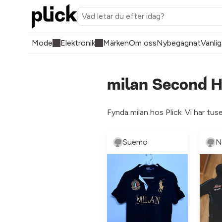
Mode
Elektronik
Märken
Om oss
Nybegagnat
Vanlig
milan Second H
Fynda milan hos Plick. Vi har tus
Suemo
N