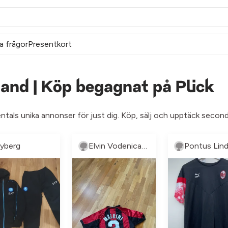
a frågor
Presentkort
and | Köp begagnat på Plick
entals unika annonser för just dig. Köp, sälj och upptäck second
yberg
Elvin Vodenicarevic