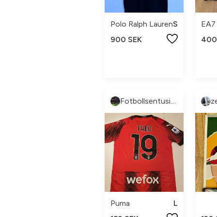
Polo Ralph Lauren
S
EA7
900 SEK
400
Fotbollsentusiasten
z
Puma
L