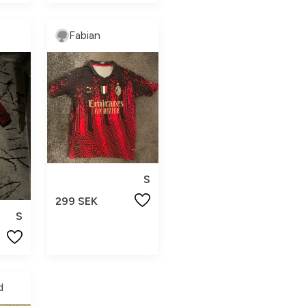
Fabian
S
299 SEK
S
d