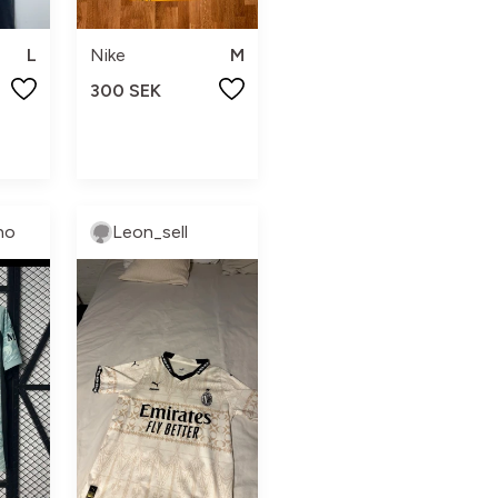
L
Nike
M
300 SEK
ho
Leon_sell