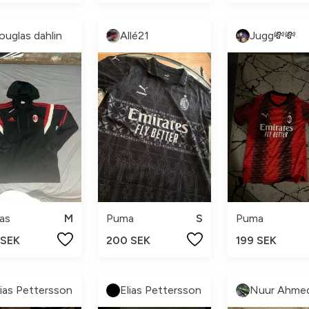
ouglas dahlin
Allé21
Jugg💸💸
as
M
Puma
S
Puma
 SEK
200 SEK
199 SEK
lias Pettersson
Elias Pettersson
Nuur Ahme