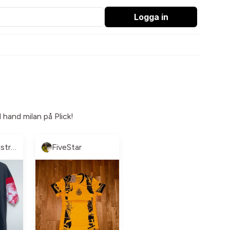
Logga in
 hand milan på Plick!
Pontus Lindström
FiveStar