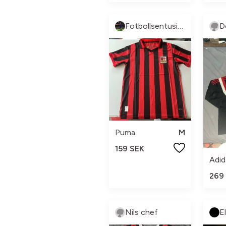
Fotbollsentusiasten
D
Puma
M
159 SEK
Adid
269
Nils chef
E