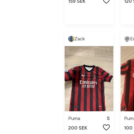
159 SEK
120
Zack
E
Puma
S
Pum
200 SEK
100