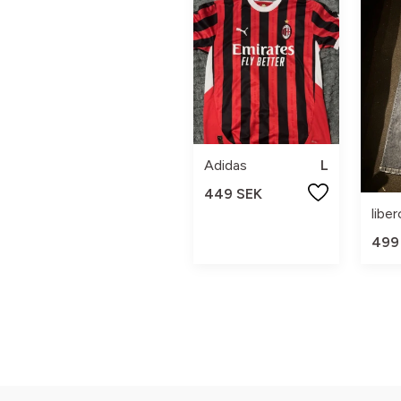
Adidas
L
449 SEK
libe
499