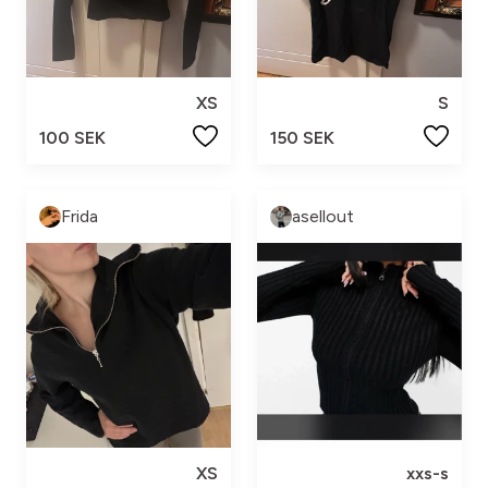
XS
S
100 SEK
150 SEK
Frida
asellout
XS
xxs-s