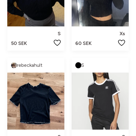
S
Xs
50 SEK
60 SEK
rebeckahult
S