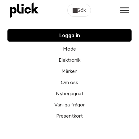
Sök
Logga in
Mode
Elektronik
Märken
Om oss
Nybegagnat
Vanliga frågor
Presentkort