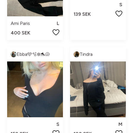
S
139 SEK
Ami Paris
L
400 SEK
Ebba🩵🫧❄️🐬🐚
Tindra
S
M