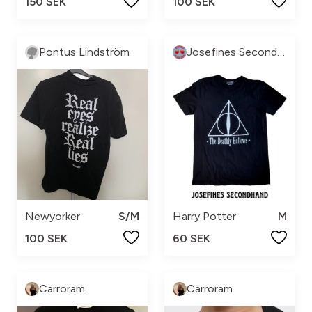
150 SEK
100 SEK
Pontus Lindström
Josefines Secondhand ❤
Newyorker
S/M
Harry Potter
M
100 SEK
60 SEK
Carroram
Carroram