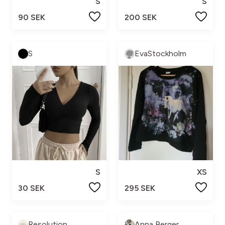
S
S
90 SEK
200 SEK
S
EvaStockholm
S
XS
30 SEK
295 SEK
Resolution
Anna Berger