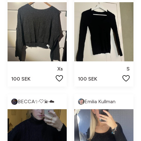
Xs
S
100 SEK
100 SEK
BECCA✨🤍💫☁️
Emilia Kullman