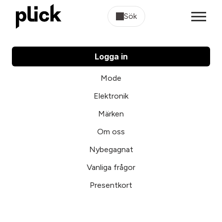
Sök
Logga in
Mode
Elektronik
Märken
Om oss
Nybegagnat
Vanliga frågor
Presentkort