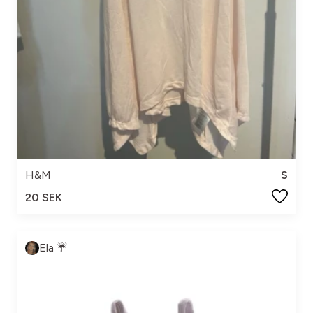
H&M
S
20 SEK
Ela ☔