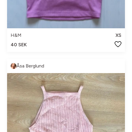
H&M
XS
40 SEK
Åsa Berglund