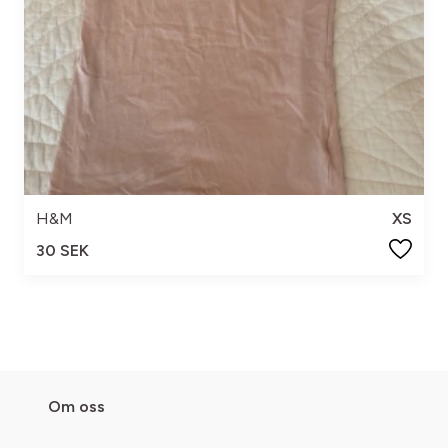
H&M
XS
30 SEK
Om oss