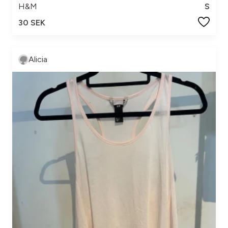
H&M
S
30 SEK
Alicia