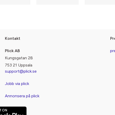
Kontakt
Pr
Plick AB
pr
Kungsgatan 28
753 21 Uppsala
support@plick.se
Jobb via plick
Annonsera på plick