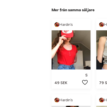
Mer från samma säljare
Hardin’s
H
S
49 SEK
79 
Hardin’s
H