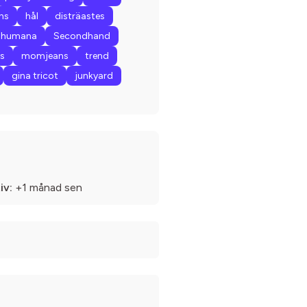
ns
hål
disträastes
humana
Secondhand
ns
momjeans
trend
gina tricot
junkyard
iv:
+1 månad sen