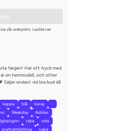
p nu
 via vår webplats. Ladda ner
vita färgen! Har ett tryck med
 är en herrmodell, och sitter
 Säljer endast vid bra bud då
kappa
blå
kavaj
-
hic
Weekday
Adidas
lglasögon
raka
vida
prettylittlething
nakd