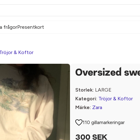
a frågor
Presentkort
Tröjor & Koftor
Oversized swe
Storlek:
LARGE
Kategori:
Tröjor & Koftor
Märke:
Zara
110 gillamarkeringar
300 SEK