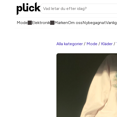
Mode
Elektronik
Märken
Om oss
Nybegagnat
Vanlig
Alla kategorier
/
Mode
/
Kläder
/