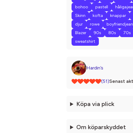
bohoo
pastell
håligajea
Skinn
kofta
knappar
djur
rowe
boyfriendjea
Blazer
90s
80s
70s
sweatshirt
Hardin’s
(51)
Senast akt
Köpa via plick
Om köparskyddet