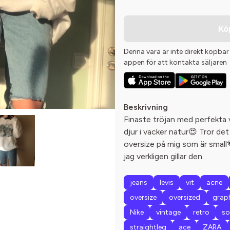
Kö
Denna vara är inte direkt köpbar
appen för att kontakta säljaren
Beskrivning
Finaste tröjan med perfekta 
djur i vacker natur😍 Tror det
oversize på mig som är small
jag verkligen gillar den.
jeans
levis
vit
acne
oversize
oversized
grap
Nike
vintage
retro
so
straightleg
ace
ZARA