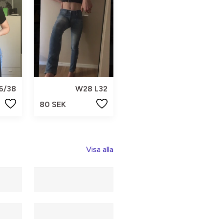
6/38
W28 L32
80 SEK
Visa alla