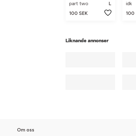
part two
L
idk
100 SEK
100
Liknande annonser
Om oss