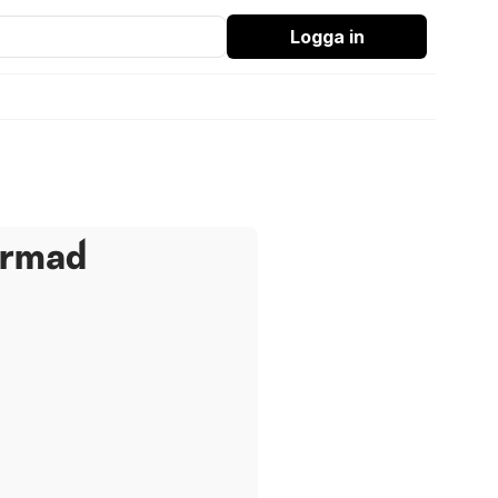
Logga in
ärmad