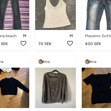
una beach
M
M
Massimo Dutti
 SEK
70 SEK
400 SEK
ima
lima
lima