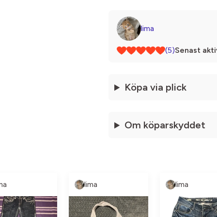
lima
(5)
Senast akti
Köpa via plick
Om köparskyddet
ima
lima
lima