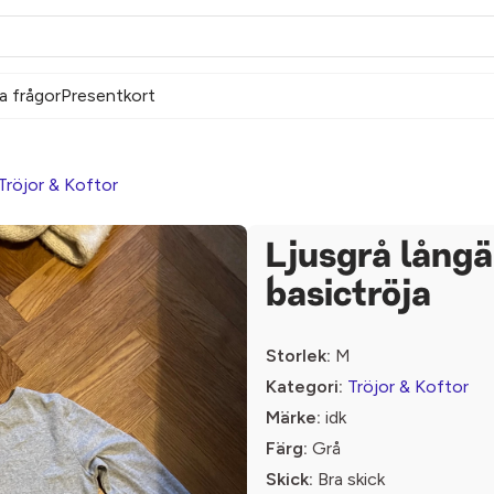
a frågor
Presentkort
Tröjor & Koftor
Ljusgrå lång
basictröja
Storlek:
M
Kategori:
Tröjor & Koftor
Märke:
idk
Färg:
Grå
Skick:
Bra skick