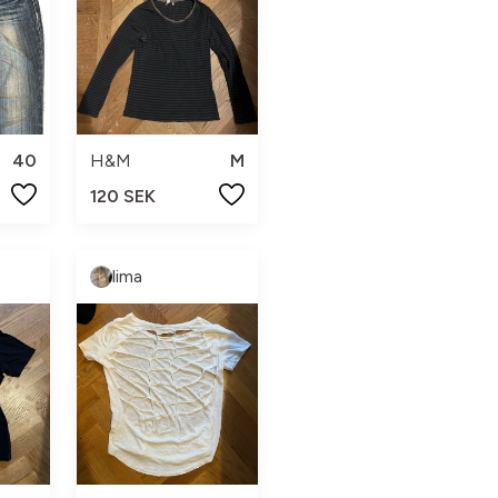
40
H&M
M
120 SEK
lima