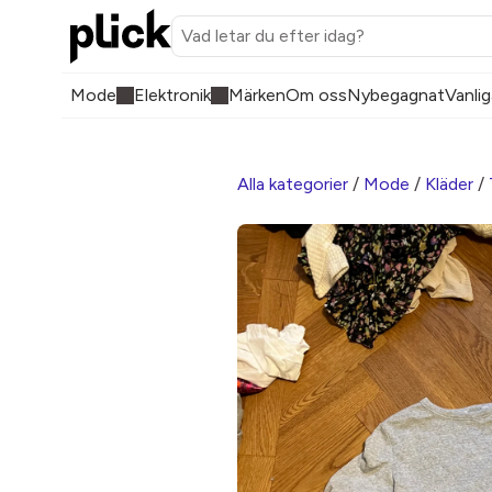
Mode
Elektronik
Märken
Om oss
Nybegagnat
Vanlig
Alla kategorier
/
Mode
/
Kläder
/