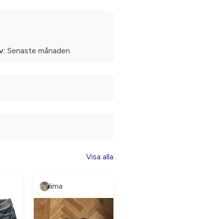
v:
Senaste månaden
Visa alla
lima