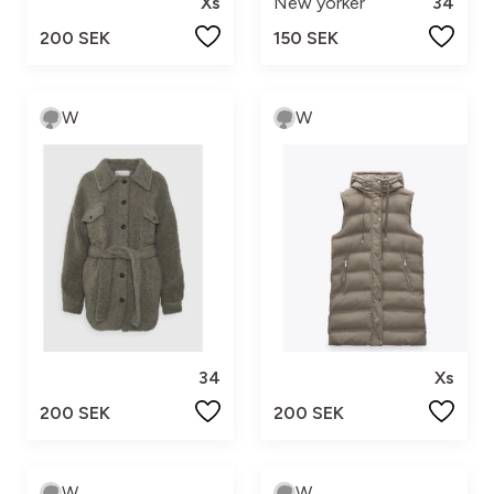
Xs
New yorker
34
200 SEK
150 SEK
W
W
34
Xs
200 SEK
200 SEK
W
W