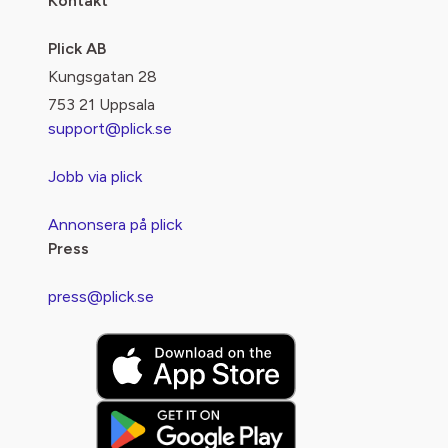
Kontakt
Plick AB
Kungsgatan 28
753 21 Uppsala
support@plick.se
Jobb via plick
Annonsera på plick
Press
press@plick.se