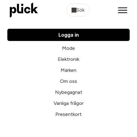
Sök
Logga in
Mode
Elektronik
Märken
Om oss
Nybegagnat
Vanliga frågor
Presentkort