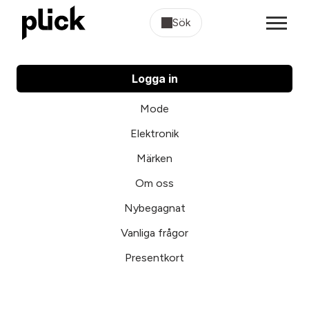
Sök
Logga in
Mode
Elektronik
Märken
Om oss
Nybegagnat
Vanliga frågor
Presentkort