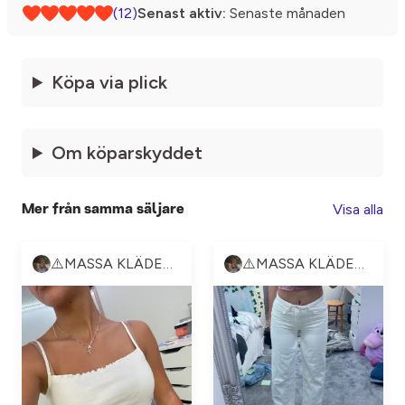
(12)
Senast aktiv:
Senaste månaden
Köpa via plick
Om köparskyddet
Visa alla
Mer från samma säljare
⚠️MASSA KLÄDER⚠️
⚠️MASSA KLÄDER⚠️