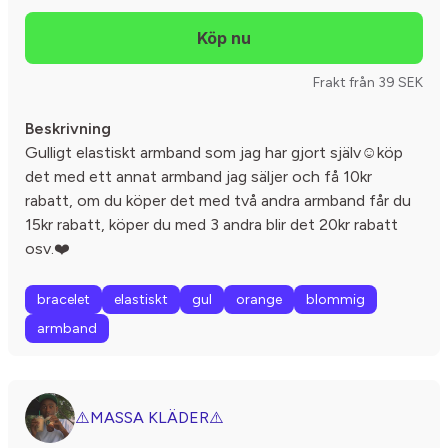
Frakt från 39 SEK
Beskrivning
Gulligt elastiskt armband som jag har gjort själv☺️köp
det med ett annat armband jag säljer och få 10kr
rabatt, om du köper det med två andra armband får du
15kr rabatt, köper du med 3 andra blir det 20kr rabatt
osv.❤️
bracelet
elastiskt
gul
orange
blommig
armband
⚠️MASSA KLÄDER⚠️