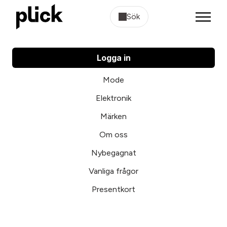
Sök
Logga in
Mode
Elektronik
Märken
Om oss
Nybegagnat
Vanliga frågor
Presentkort