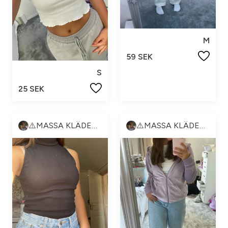
M
59 SEK
S
25 SEK
⚠️MASSA KLÄDER⚠️
⚠️MASSA KLÄDER⚠️