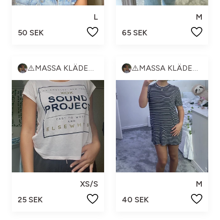
L
M
50 SEK
65 SEK
⚠️MASSA KLÄDER⚠️
⚠️MASSA KLÄDER⚠️
XS/S
M
25 SEK
40 SEK