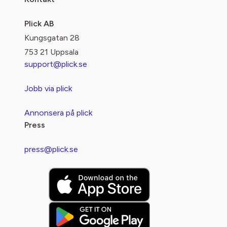
Plick AB
Kungsgatan 28
753 21 Uppsala
support@plick.se
Jobb via plick
Annonsera på plick
Press
press@plick.se