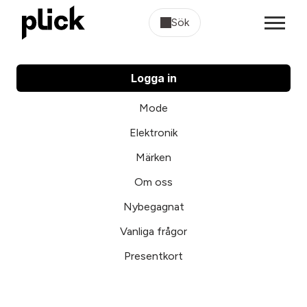
Sök
Logga in
Mode
Elektronik
Märken
Om oss
Nybegagnat
Vanliga frågor
Presentkort