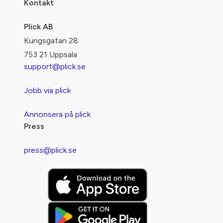
Kontakt
Plick AB
Kungsgatan 28
753 21 Uppsala
support@plick.se
Jobb via plick
Annonsera på plick
Press
press@plick.se