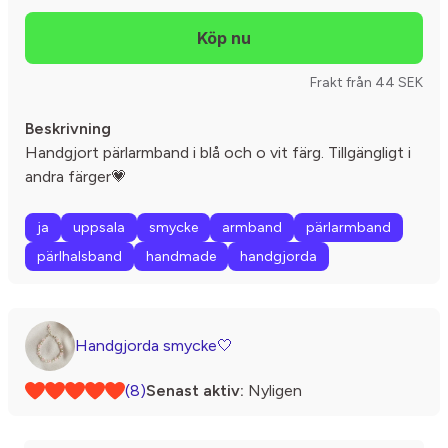
Frakt från 44 SEK
Beskrivning
Handgjort pärlarmband i blå och o vit färg. Tillgängligt i
andra färger💗
ja
uppsala
smycke
armband
pärlarmband
pärlhalsband
handmade
handgjorda
Handgjorda smycke🤍
(8)
Senast aktiv:
Nyligen