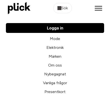
Sök
Logga in
Mode
Elektronik
Märken
Om oss
Nybegagnat
Vanliga frågor
Presentkort