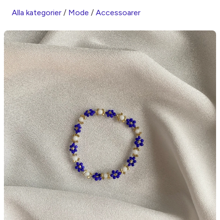
Alla kategorier
/
Mode
/
Accessoarer