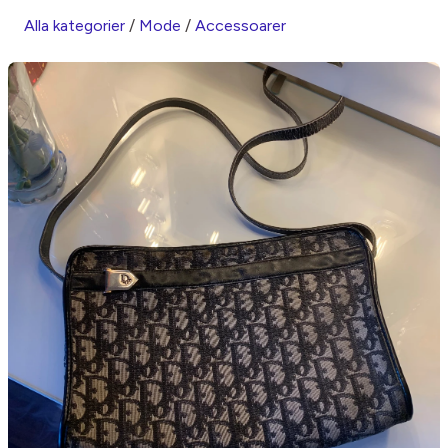
Alla kategorier
/
Mode
/
Accessoarer