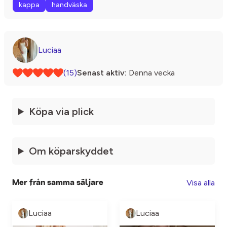
kappa
handväska
Luciaa
(15)
Senast aktiv:
Denna vecka
Köpa via plick
Om köparskyddet
Visa alla
Mer från samma säljare
Luciaa
Luciaa