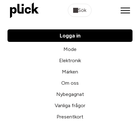
Sök
Logga in
Mode
Elektronik
Märken
Om oss
Nybegagnat
Vanliga frågor
Presentkort