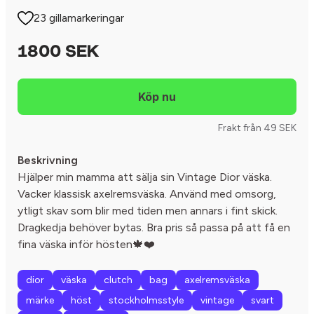
23 gillamarkeringar
1800 SEK
Frakt från 49 SEK
Beskrivning
Hjälper min mamma att sälja sin Vintage Dior väska.
Vacker klassisk axelremsväska. Använd med omsorg,
ytligt skav som blir med tiden men annars i fint skick.
Dragkedja behöver bytas. Bra pris så passa på att få en
fina väska inför hösten🍁❤️
dior
väska
clutch
bag
axelremsväska
märke
höst
stockholmsstyle
vintage
svart