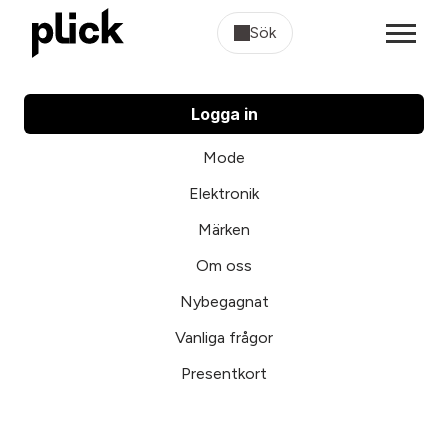
Sök
Logga in
Mode
Elektronik
Märken
Om oss
Nybegagnat
Vanliga frågor
Presentkort