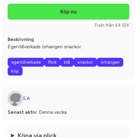
Frakt från 44 SEK
Beskrivning
Egentillverkade örhängen snäckor.
egentillverkade
Plick
blå
snäckor
örhängen
köp
S.A
Senast aktiv:
Denna vecka
Köpa via plick