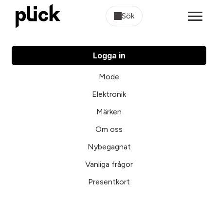
Sök
Logga in
Mode
Elektronik
Märken
Om oss
Nybegagnat
Vanliga frågor
Presentkort