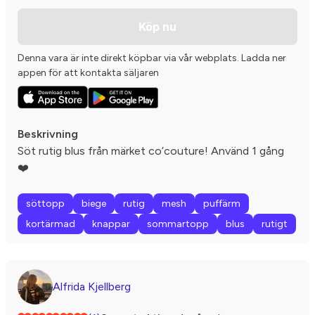
Köp nu
Denna vara är inte direkt köpbar via vår webplats. Ladda ner
appen för att kontakta säljaren
Beskrivning
Söt rutig blus från märket co’couture! Använd 1 gång
❤️
söttopp
biege
rutig
mesh
puffärm
kortärmad
knappar
sommartopp
blus
rutigt
Alfrida Kjellberg