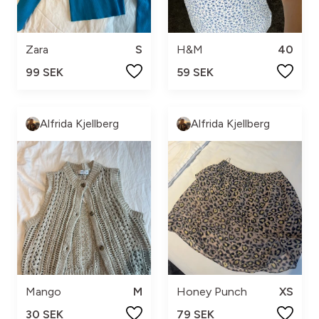
Zara
S
H&M
40
99 SEK
59 SEK
Alfrida Kjellberg
Alfrida Kjellberg
Mango
M
Honey Punch
XS
30 SEK
79 SEK