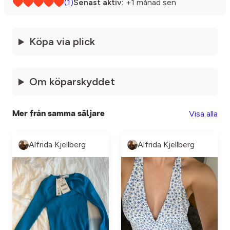
(1)
Senast aktiv:
+1 månad sen
Köpa via plick
Om köparskyddet
Visa alla
Mer från samma säljare
Alfrida Kjellberg
Alfrida Kjellberg