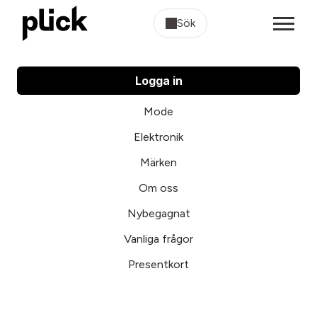
Sök
Logga in
Mode
Elektronik
Märken
Om oss
Nybegagnat
Vanliga frågor
Presentkort