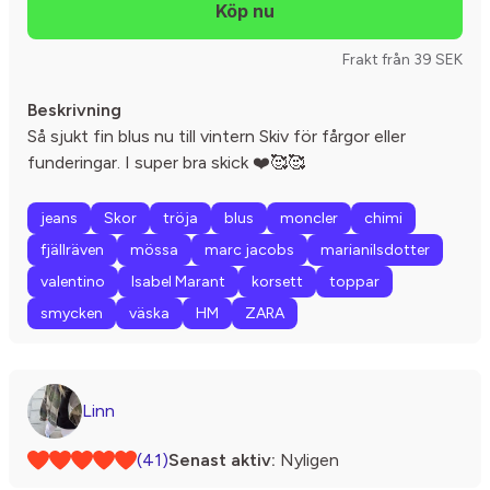
Frakt från 39 SEK
Beskrivning
Så sjukt fin blus nu till vintern Skiv för fårgor eller
funderingar. I super bra skick ❤️🥰🥰
jeans
Skor
tröja
blus
moncler
chimi
fjällräven
mössa
marc jacobs
marianilsdotter
valentino
Isabel Marant
korsett
toppar
smycken
väska
HM
ZARA
Linn
(41)
Senast aktiv:
Nyligen