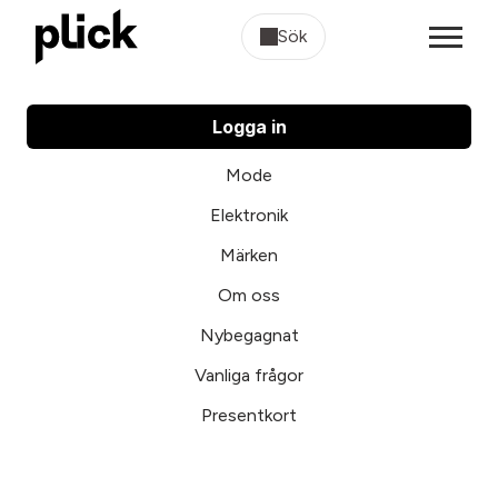
Sök
Logga in
Mode
Elektronik
Märken
Om oss
Nybegagnat
Vanliga frågor
Presentkort