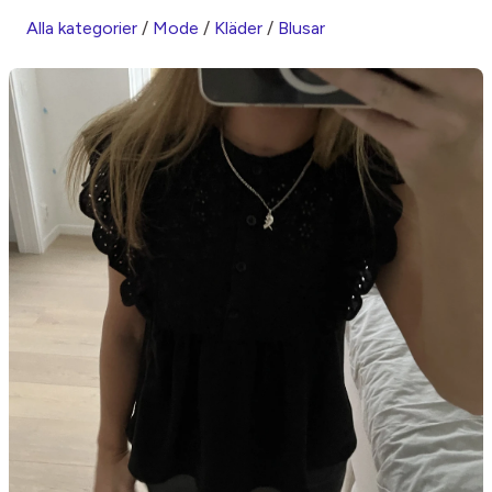
Alla kategorier
/
Mode
/
Kläder
/
Blusar