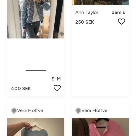
Ann Taylor
dam s
250 SEK
S-M
400 SEK
Vera Holfve
Vera Holfve