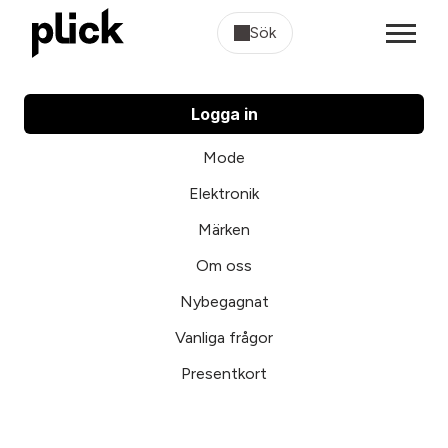
Sök
Logga in
Mode
Elektronik
Märken
Om oss
Nybegagnat
Vanliga frågor
Presentkort