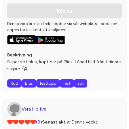
Köp nu
Denna vara är inte direkt köpbar via vår webplats. Ladda ner
appen för att kontakta säljaren
Beskrivning
Super söt blus, köpt här på Plick. Lånad bild från tidigare
säljare. 🥰
Röd
blus
festtopp
fest
söt
Vera Holfve
(9)
Senast aktiv:
Denna vecka