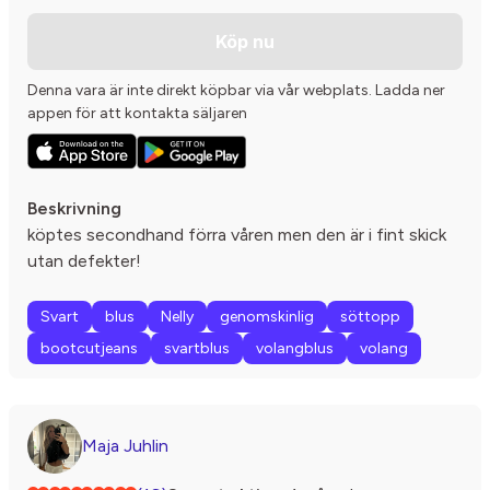
Köp nu
Denna vara är inte direkt köpbar via vår webplats. Ladda ner
appen för att kontakta säljaren
Beskrivning
köptes secondhand förra våren men den är i fint skick
utan defekter!
Svart
blus
Nelly
genomskinlig
söttopp
bootcutjeans
svartblus
volangblus
volang
Maja Juhlin