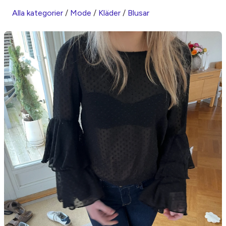
Alla kategorier
/
Mode
/
Kläder
/
Blusar