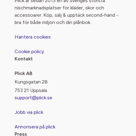
Plick är sedan 2013 en av Sveriges största
nischmarknadsplatser för kläder, skor och
accessoarer. Köp, sälj & upptäck second-hand -
bra för både miljön och din plånbok.
Hantera cookies
Cookie policy
Kontakt
Plick AB
Kungsgatan 28
753 21 Uppsala
support@plick.se
Jobb via plick
Annonsera på plick
Press