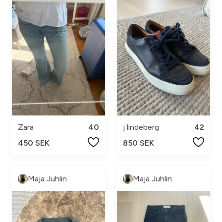
Zara
40
j lindeberg
42
450 SEK
850 SEK
Maja Juhlin
Maja Juhlin