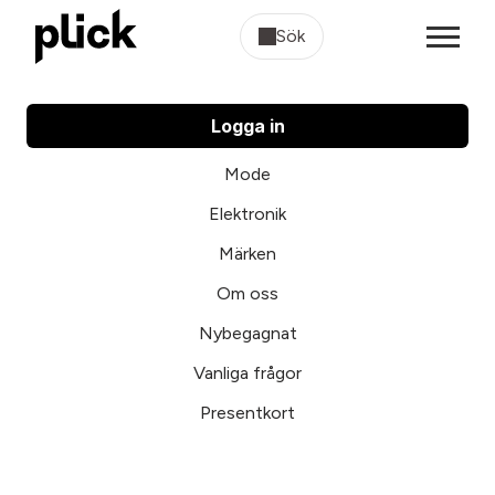
Sök
Logga in
Mode
Elektronik
Märken
Om oss
Nybegagnat
Vanliga frågor
Presentkort