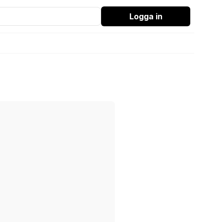
Logga in