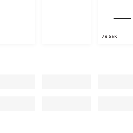
79 SEK