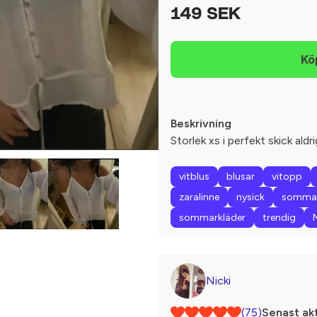
149 SEK
Beskrivning
Storlek xs i perfekt skick ald
vitblus
blusar
vitopp
zaralinne
nysick
somma
sommarkläder
trendig
N
Nicki
(75)
Senast akt