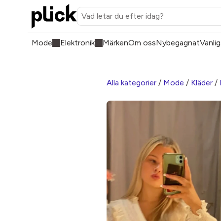
Mode
Elektronik
Märken
Om oss
Nybegagnat
Vanlig
Alla kategorier
/
Mode
/
Kläder
/