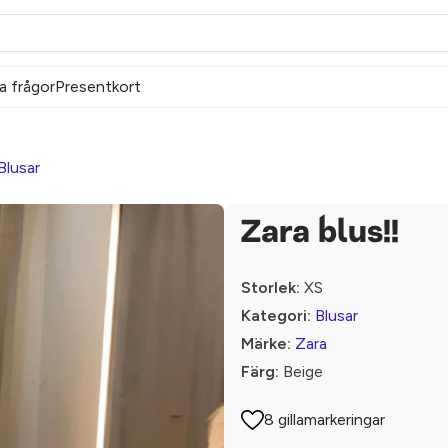
a frågor
Presentkort
Blusar
Zara blus!!
Storlek:
XS
Kategori:
Blusar
Märke:
Zara
Färg:
Beige
8 gillamarkeringar