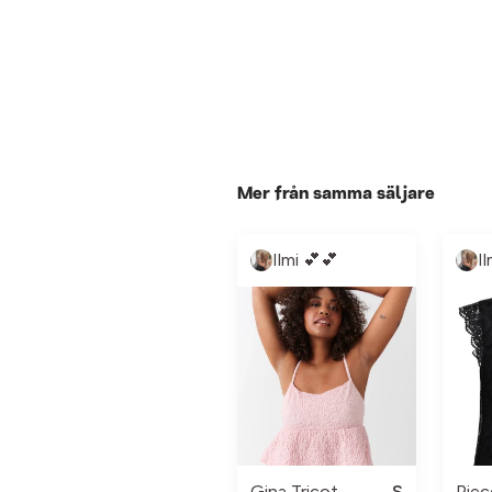
Mer från samma säljare
Ilmi 💕💕
I
Gina Tricot
S
Piec