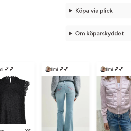
Köpa via plick
Om köparskyddet
lmi 💕💕
Ilmi 💕💕
Ilmi 💕💕
es
XS