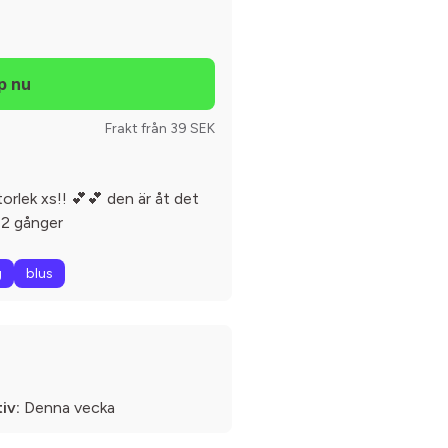
Frakt från 39 SEK
torlek xs!! 💕💕 den är åt det
 2 gånger
g
blus
iv:
Denna vecka