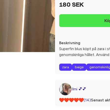
180 SEK
Beskrivning
Superfin blus köpt på zara i s
genomskinliga hållet. Använd
zara
beige
genomskinli
Ilmi 💕💕
(14)
Senast akt