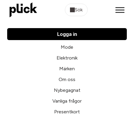
Sök
Logga in
Mode
Elektronik
Märken
Om oss
Nybegagnat
Vanliga frågor
Presentkort