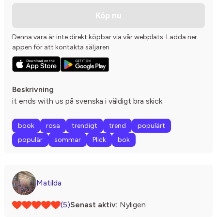
Köp nu
Denna vara är inte direkt köpbar via vår webplats. Ladda ner
appen för att kontakta säljaren
Beskrivning
it ends with us på svenska i väldigt bra skick
book
rosa
trendigt
trend
populärt
populär
sommar
Plick
bok
Matilda
(5)
Senast aktiv:
Nyligen