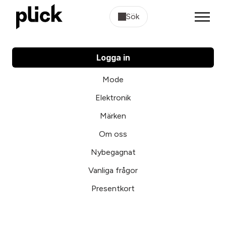
Sök
Logga in
Mode
Elektronik
Märken
Om oss
Nybegagnat
Vanliga frågor
Presentkort