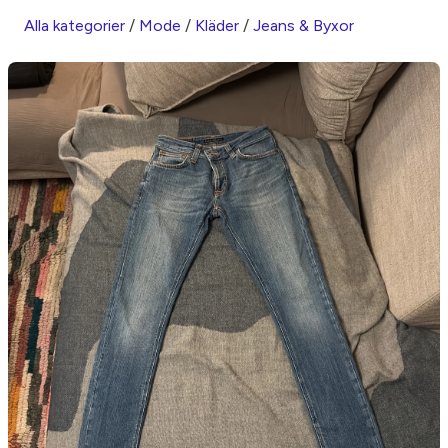
Alla kategorier
/
Mode
/
Kläder
/
Jeans & Byxor