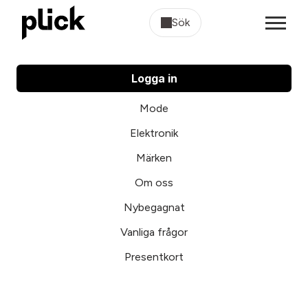
Sök
Logga in
Mode
Elektronik
Märken
Om oss
Nybegagnat
Vanliga frågor
Presentkort