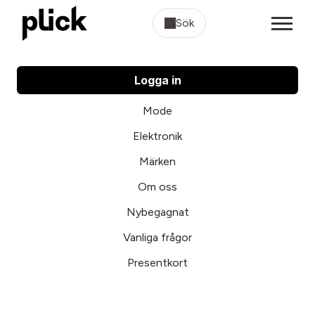
Sök
Logga in
Mode
Elektronik
Märken
Om oss
Nybegagnat
Vanliga frågor
Presentkort