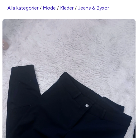
Alla kategorier
/
Mode
/
Kläder
/
Jeans & Byxor