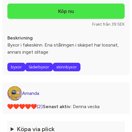
Frakt från 39 SEK
Beskrivning
Byxor i fakeskinn. Ena stålringen i skärpet har lossnat,
annars inget slitage
byxor
läderbyxor
skinnbyxor
Amanda
(2)
Senast aktiv:
Denna vecka
Köpa via plick