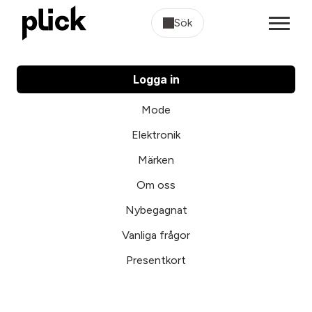
Sök
Logga in
Mode
Elektronik
Märken
Om oss
Nybegagnat
Vanliga frågor
Presentkort