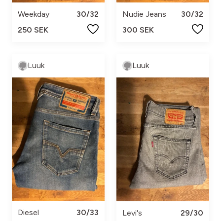
Weekday
30/32
Nudie Jeans
30/32
250 SEK
300 SEK
Luuk
Luuk
Diesel
30/33
Levi's
29/30