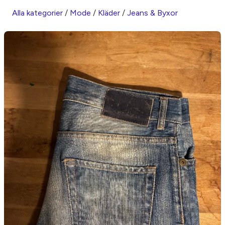
Alla kategorier
/
Mode
/
Kläder
/
Jeans & Byxor