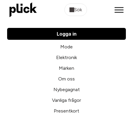
Sök
Logga in
Mode
Elektronik
Märken
Om oss
Nybegagnat
Vanliga frågor
Presentkort