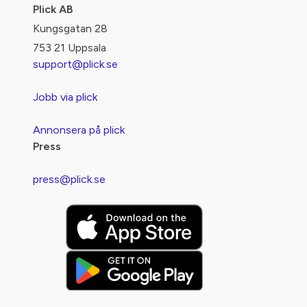
Plick AB
Kungsgatan 28
753 21 Uppsala
support@plick.se
Jobb via plick
Annonsera på plick
Press
press@plick.se