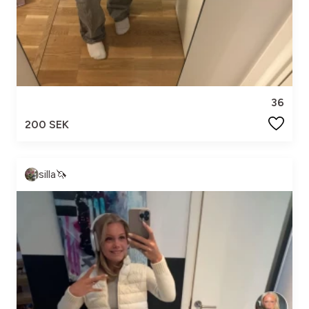
36
200 SEK
silla🦄