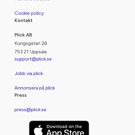
Cookie policy
Kontakt
Plick AB
Kungsgatan 28
753 21 Uppsala
support@plick.se
Jobb via plick
Annonsera på plick
Press
press@plick.se