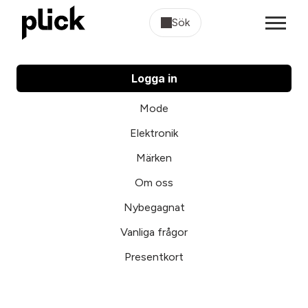
Sök
Logga in
Mode
Elektronik
Märken
Om oss
Nybegagnat
Vanliga frågor
Presentkort