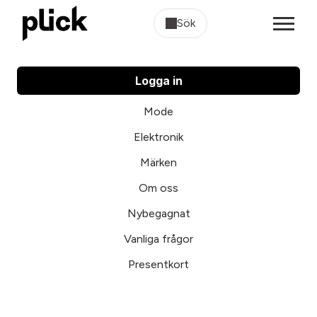
Sök
Logga in
Mode
Elektronik
Märken
Om oss
Nybegagnat
Vanliga frågor
Presentkort