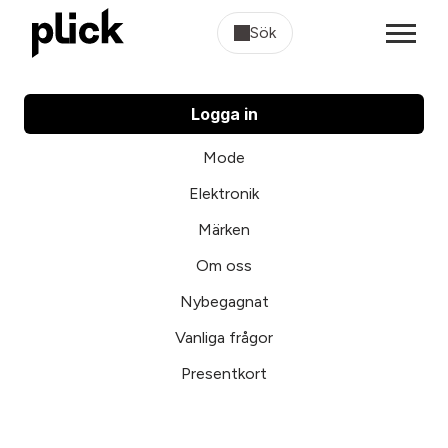
Sök
Logga in
Mode
Elektronik
Märken
Om oss
Nybegagnat
Vanliga frågor
Presentkort