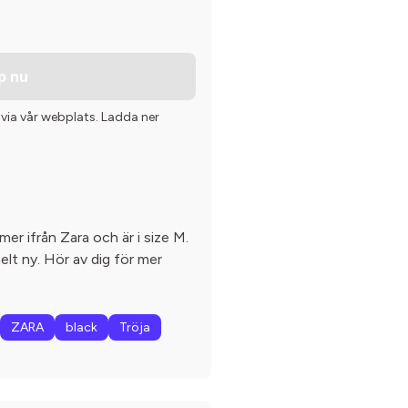
p nu
 via vår webplats. Ladda ner
mer ifrån Zara och är i size M.
elt ny. Hör av dig för mer
ZARA
black
Tröja