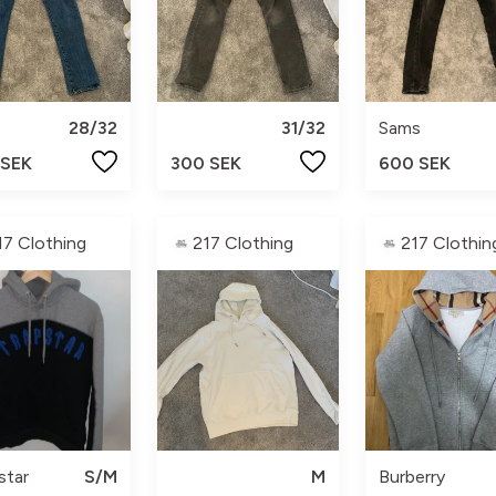
28/32
31/32
Sams
 SEK
300 SEK
600 SEK
17 Clothing
217 Clothing
217 Clothin
star
S/M
M
Burberry