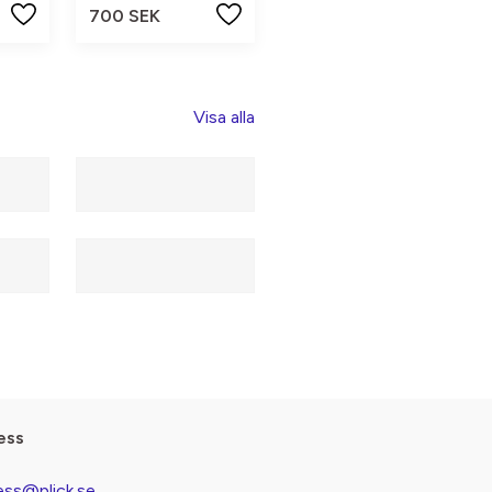
700 SEK
Visa alla
ess
ess@plick.se