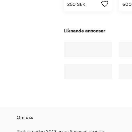
250 SEK
600
Liknande annonser
Om oss
Plick är sedan 2013 en av Sveriges största