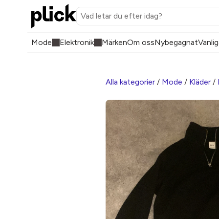
Mode
Elektronik
Märken
Om oss
Nybegagnat
Vanlig
Alla kategorier
/
Mode
/
Kläder
/