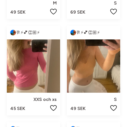
M
S
49 SEK
69 SEK
🥂⚡️💕👏🏼⚡️
🥂⚡️💕👏🏼⚡️
XXS och xs
S
45 SEK
49 SEK