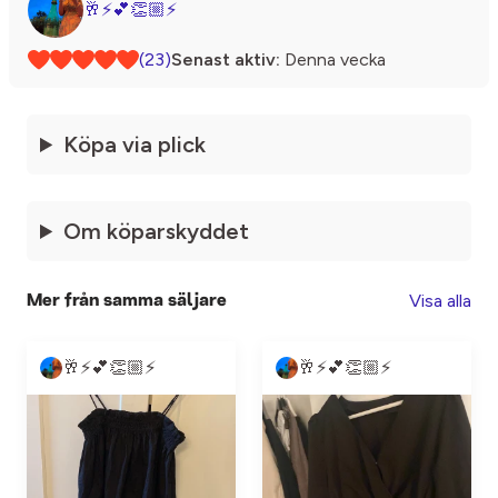
🥂⚡️💕👏🏼⚡️
(23)
Senast aktiv:
Denna vecka
Köpa via plick
Om köparskyddet
Visa alla
Mer från samma säljare
🥂⚡️💕👏🏼⚡️
🥂⚡️💕👏🏼⚡️