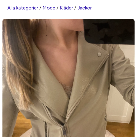
Alla kategorier
/
Mode
/
Kläder
/
Jackor