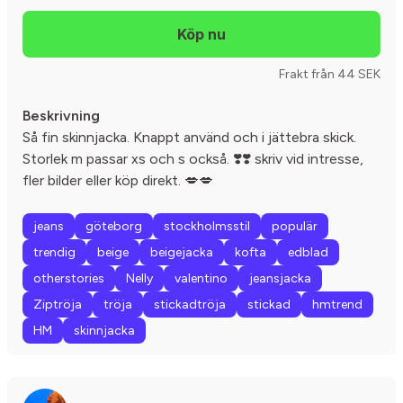
Frakt från 44 SEK
Beskrivning
Så fin skinnjacka. Knappt använd och i jättebra skick.
Storlek m passar xs och s också. ❣️❣️ skriv vid intresse,
fler bilder eller köp direkt. 💋💋
jeans
göteborg
stockholmsstil
populär
trendig
beige
beigejacka
kofta
edblad
otherstories
Nelly
valentino
jeansjacka
Ziptröja
tröja
stickadtröja
stickad
hmtrend
HM
skinnjacka