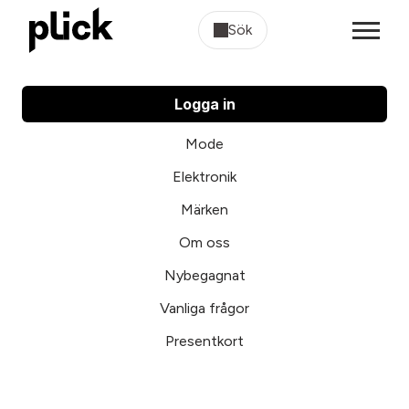
Sök
Logga in
Mode
Elektronik
Märken
Om oss
Nybegagnat
Vanliga frågor
Presentkort