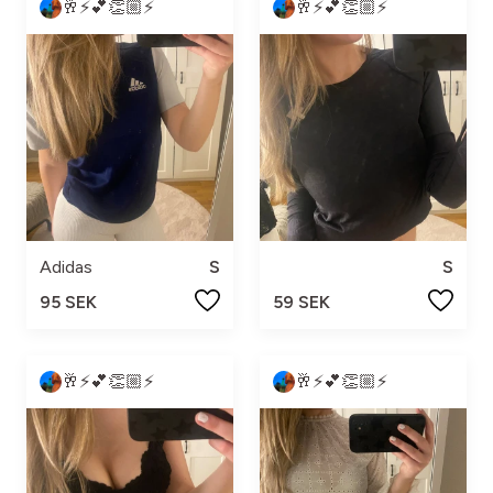
🥂⚡️💕👏🏼⚡️
🥂⚡️💕👏🏼⚡️
Adidas
S
S
95 SEK
59 SEK
🥂⚡️💕👏🏼⚡️
🥂⚡️💕👏🏼⚡️