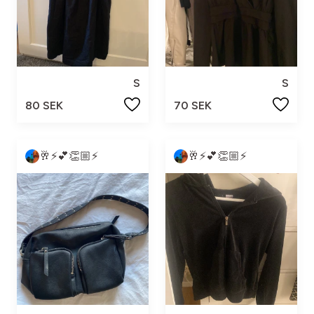
S
S
80 SEK
70 SEK
🥂⚡️💕👏🏼⚡️
🥂⚡️💕👏🏼⚡️