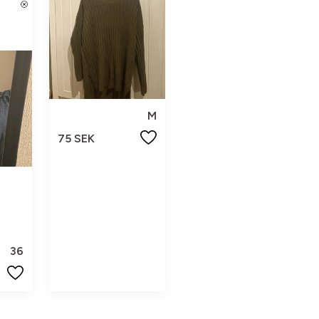
M
75 SEK
36