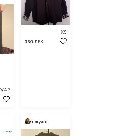
XS
350 SEK
0/42
maryam