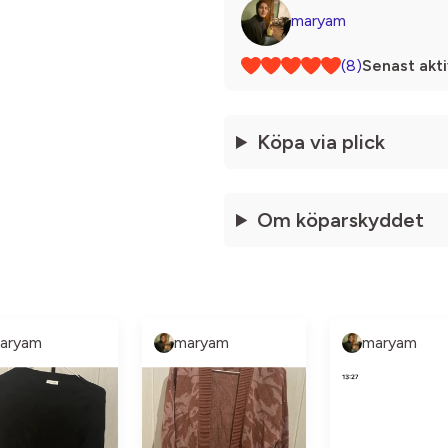
maryam
(8)
Senast akti
Köpa via plick
Om köparskyddet
aryam
maryam
maryam