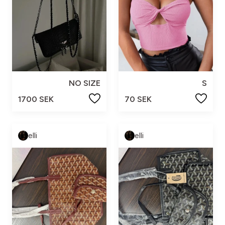
NO SIZE
S
1700 SEK
70 SEK
elli
elli