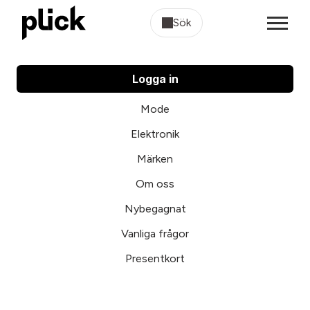
Sök
Logga in
Mode
Elektronik
Märken
Om oss
Nybegagnat
Vanliga frågor
Presentkort