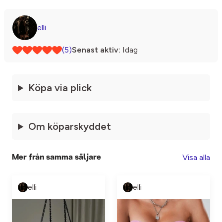
elli
(5)
Senast aktiv:
Idag
Köpa via plick
Om köparskyddet
Visa alla
Mer från samma säljare
elli
elli