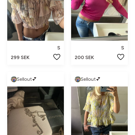
S
S
299 SEK
200 SEK
Sellout💕
Sellout💕