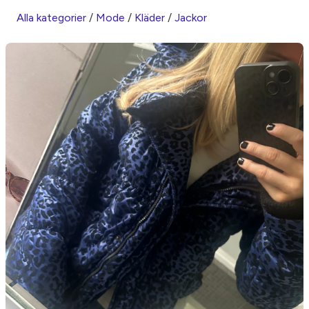
Alla kategorier
/
Mode
/
Kläder
/
Jackor