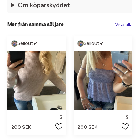
Om köparskyddet
Visa alla
Mer från samma säljare
Sellout💕
Sellout💕
S
S
200 SEK
200 SEK