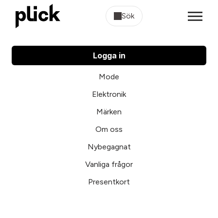
Sök
Logga in
Mode
Elektronik
Märken
Om oss
Nybegagnat
Vanliga frågor
Presentkort