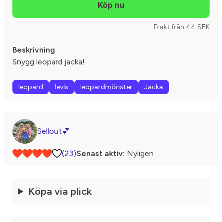
Frakt från 44 SEK
Beskrivning
Snygg leopard jacka!
leopard
levis
leopardmönster
Jacka
Sellout💕
(23)
Senast aktiv:
Nyligen
Köpa via plick