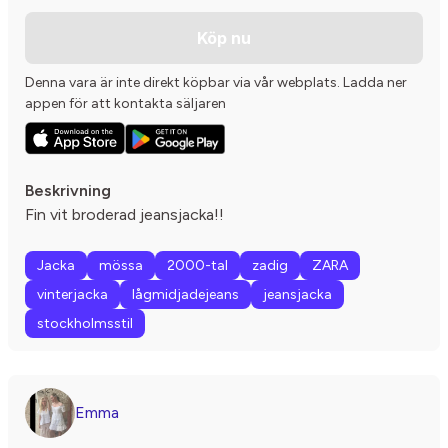
Köp nu
Denna vara är inte direkt köpbar via vår webplats. Ladda ner
appen för att kontakta säljaren
Beskrivning
Fin vit broderad jeansjacka!!
Jacka
mössa
2000-tal
zadig
ZARA
vinterjacka
lågmidjadejeans
jeansjacka
stockholmsstil
Emma