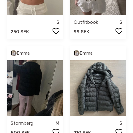
S
Outfitbook
S
250 SEK
99 SEK
Emma
Emma
Stormberg
M
S
600 SEK
210 SEK