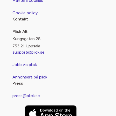
Hantera cookies
Cookie policy
Kontakt
Plick AB
Kungsgatan 28
753 21 Uppsala
support@plick.se
Jobb via plick
Annonsera på plick
Press
press@plick.se