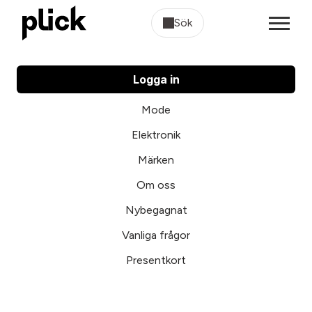
Sök
Logga in
Mode
Elektronik
Märken
Om oss
Nybegagnat
Vanliga frågor
Presentkort