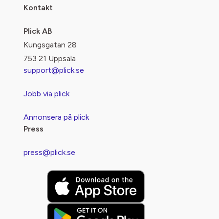
Kontakt
Plick AB
Kungsgatan 28
753 21 Uppsala
support@plick.se
Jobb via plick
Annonsera på plick
Press
press@plick.se