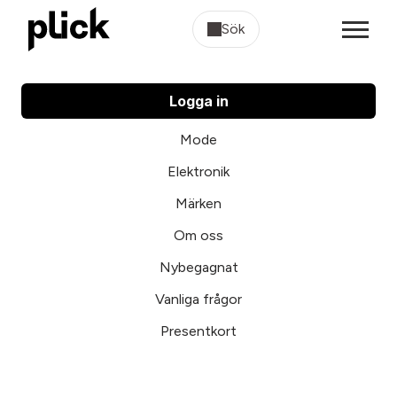
Sök
Logga in
Mode
Elektronik
Märken
Om oss
Nybegagnat
Vanliga frågor
Presentkort