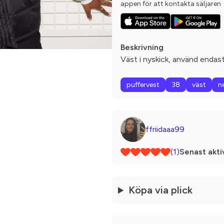
appen för att kontakta säljaren
Beskrivning
Väst i nyskick, använd endast
puffervest
38
väst
ne
ffriidaaa99
(1)
Senast akti
Köpa via plick