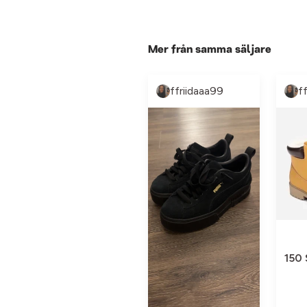
Mer från samma säljare
ffriidaaa99
f
150