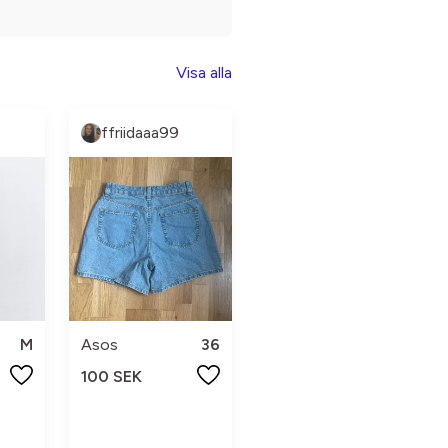
Visa alla
ffriidaaa99
M
Asos
36
100 SEK