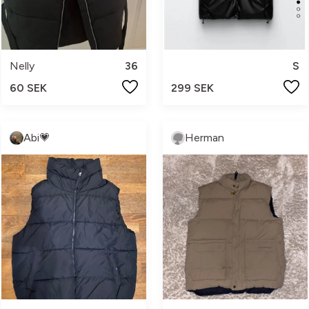
Nelly
36
S
60 SEK
299 SEK
Abi💗
Herman