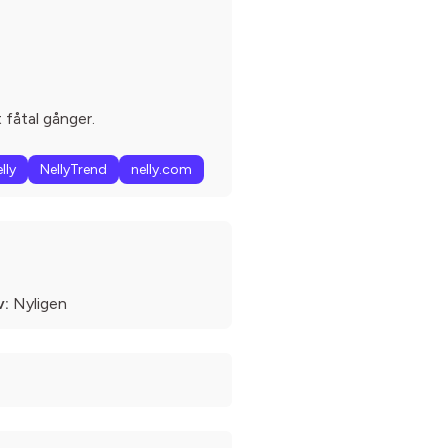
 fåtal gånger.
lly
NellyTrend
nelly.com
v:
Nyligen