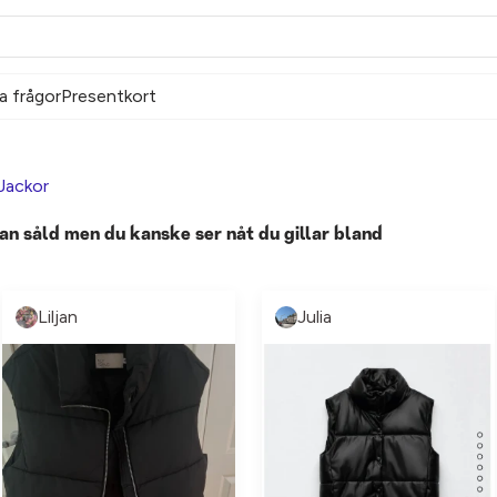
a frågor
Presentkort
Jackor
an såld men du kanske ser nåt du gillar bland
Liljan
Julia