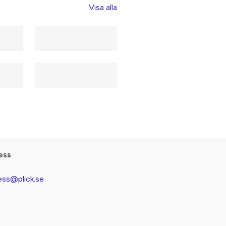
Visa alla
ess
ess@plick.se