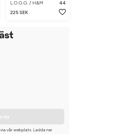
L.O.G.G. / H&M
44
225 SEK
väst
p nu
 via vår webplats. Ladda ner