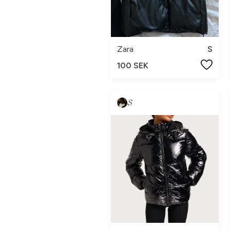
Zara
S
100 SEK
𝓢