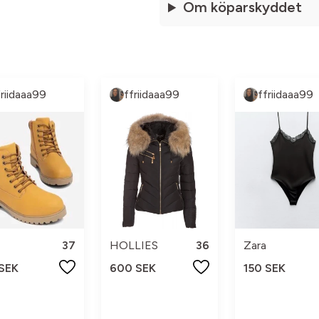
Om köparskyddet
friidaaa99
ffriidaaa99
ffriidaaa99
HOLLIES
36
Zara
37
600 SEK
150 SEK
 SEK