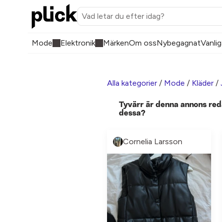
Mode
Elektronik
Märken
Om oss
Nybegagnat
Vanlig
Alla kategorier
/
Mode
/
Kläder
/
Tyvärr är denna annons red
dessa?
Cornelia Larsson