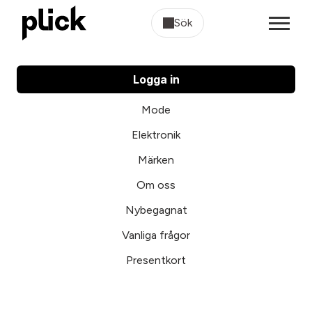
Sök
Logga in
Mode
Elektronik
Märken
Om oss
Nybegagnat
Vanliga frågor
Presentkort