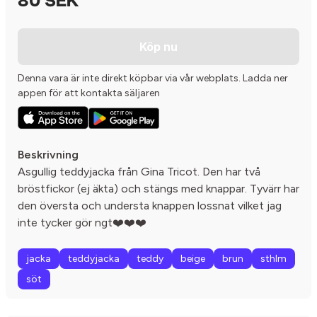
80 SEK
Köp nu
Denna vara är inte direkt köpbar via vår webplats. Ladda ner
appen för att kontakta säljaren
Beskrivning
Asgullig teddyjacka från Gina Tricot. Den har två
bröstfickor (ej äkta) och stängs med knappar. Tyvärr har
den översta och understa knappen lossnat vilket jag
inte tycker gör ngt❤️❤️❤️
jacka
teddyjacka
teddy
beige
brun
sthlm
söt