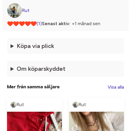
Rut
(1)
Senast aktiv:
+1 månad sen
Köpa via plick
Om köparskyddet
Visa alla
Mer från samma säljare
Rut
Rut