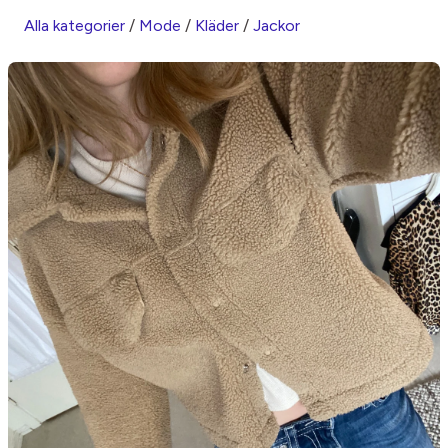
Alla kategorier
/
Mode
/
Kläder
/
Jackor