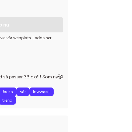
p nu
 via vår webplats. Ladda ner
d så passar 38 oxå!! Som ny🥰
Jacka
vår
lowwaist
trend