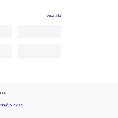
Visa alla
ess
ess@plick.se