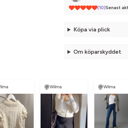
(10)
Senast akt
Köpa via plick
Om köparskyddet
ilma
Wilma
Wilma