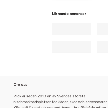
Liknande annonser
Om oss
Plick är sedan 2013 en av Sveriges största
nischmarknadsplatser för kläder, skor och accessoarer.
Köp, sälj & upptäck second-hand - bra för både miljön