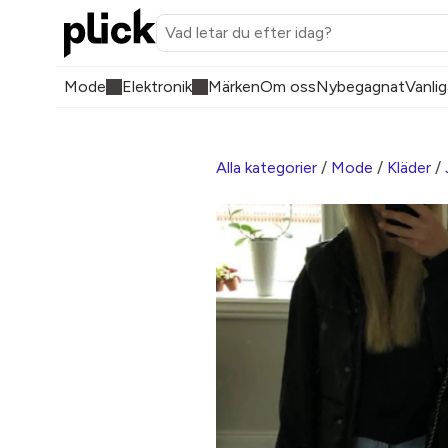
Mode
Elektronik
Märken
Om oss
Nybegagnat
Vanlig
Alla kategorier
/
Mode
/
Kläder
/