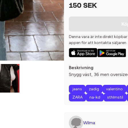
150 SEK
Kö
Denna vara är inte direkt köpbar
appen för att kontakta säljaren
Beskrivning
Snygg väst, 36 men oversize
jeans
zadig
valentino
ZARA
na-kd
sthlmstil
Wilma