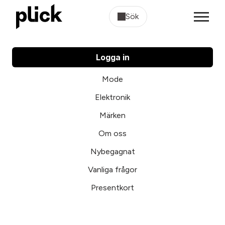
Sök
Logga in
Mode
Elektronik
Märken
Om oss
Nybegagnat
Vanliga frågor
Presentkort