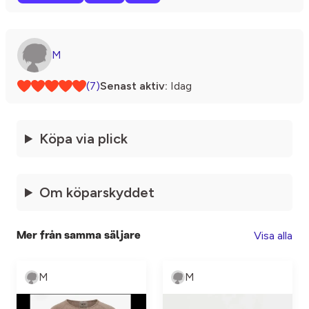
M
(7)
Senast aktiv:
Idag
Köpa via plick
Om köparskyddet
Visa alla
Mer från samma säljare
M
M