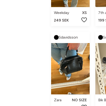
Weekday
XS
7th 
249 SEK
199
Sdavidsson
S
Zara
NO SIZE
Bik 