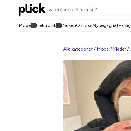
Mode
Elektronik
Märken
Om oss
Nybegagnat
Vanlig
Alla kategorier
/
Mode
/
Kläder
/