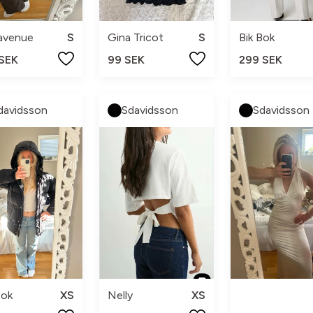
avenue
S
Gina Tricot
S
Bik Bok
 SEK
99 SEK
299 SEK
davidsson
Sdavidsson
Sdavidsson
Bok
XS
Nelly
XS