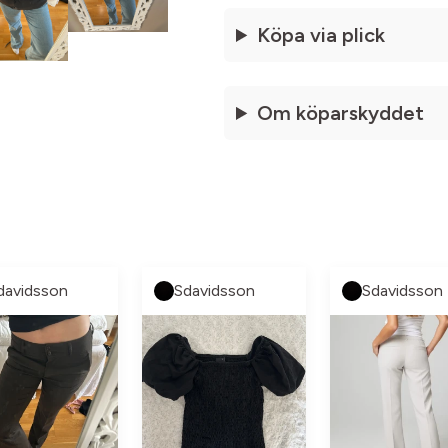
Köpa via plick
Om köparskyddet
davidsson
Sdavidsson
Sdavidsson