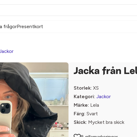
a frågor
Presentkort
Jackor
Jacka från Le
Storlek:
XS
Kategori:
Jackor
Märke:
Lela
Färg:
Svart
Skick:
Mycket bra skick
8 gillamarkeringar