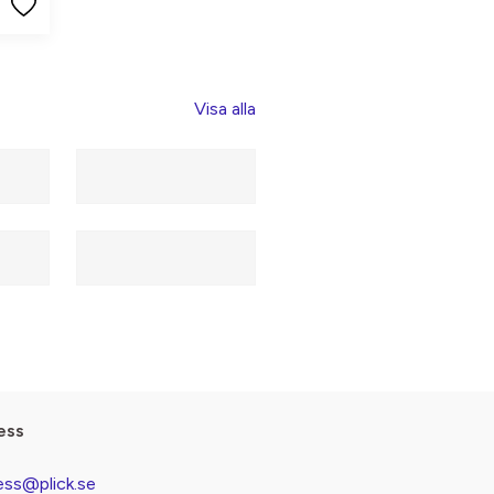
Visa alla
ess
ess@plick.se