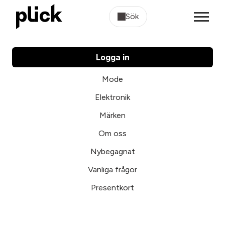
Sök
Logga in
Mode
Elektronik
Märken
Om oss
Nybegagnat
Vanliga frågor
Presentkort