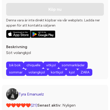
Köp nu
Denna vara är inte direkt köpbar via vår webplats. Ladda ner
appen för att kontakta säljaren
Beskrivning
Söt volangkjol
bik bok
chiquelle
vitkjol
sommarkläder
sommar
volangkjol
kortkjol
kjol
ZARA
Tyra Emanuelz
(21)
Senast aktiv:
Nyligen