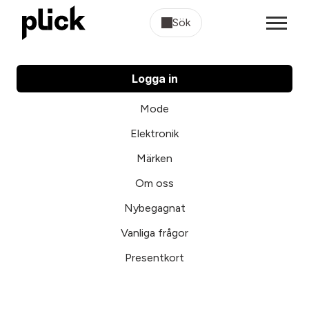
Sök
Logga in
Mode
Elektronik
Märken
Om oss
Nybegagnat
Vanliga frågor
Presentkort