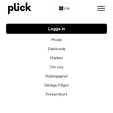
Sök
Logga in
Mode
Elektronik
Märken
Om oss
Nybegagnat
Vanliga frågor
Presentkort