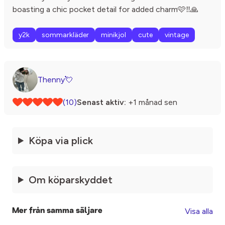
boasting a chic pocket detail for added charm🩷‼️🙏
y2k
sommarkläder
minikjol
cute
vintage
Thenny💘
(10)
Senast aktiv:
+1 månad sen
Köpa via plick
Om köparskyddet
Visa alla
Mer från samma säljare