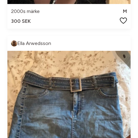
2000s märke
M
300 SEK
Ella Arwedsson