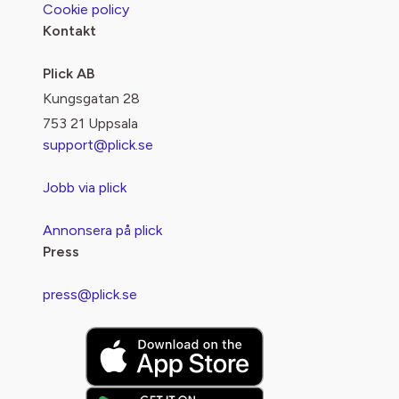
Cookie policy
Kontakt
Plick AB
Kungsgatan 28
753 21 Uppsala
support@plick.se
Jobb via plick
Annonsera på plick
Press
press@plick.se