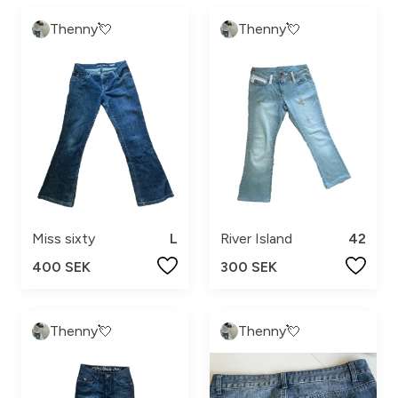
Thenny💘
Thenny💘
Miss sixty
L
River Island
42
400 SEK
300 SEK
Thenny💘
Thenny💘