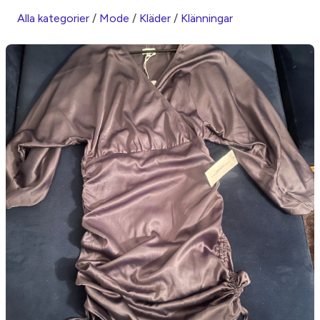
Alla kategorier
/
Mode
/
Kläder
/
Klänningar