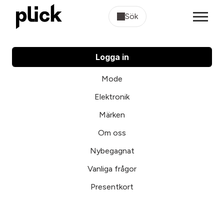
Sök
Logga in
Mode
Elektronik
Märken
Om oss
Nybegagnat
Vanliga frågor
Presentkort