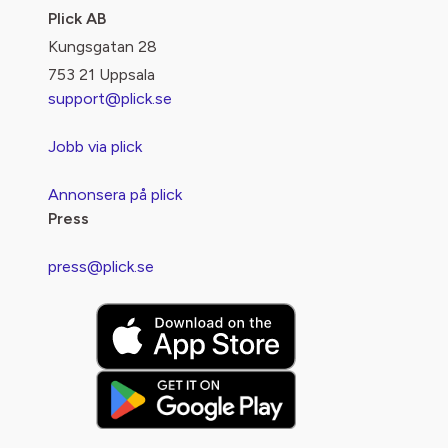
Plick AB
Kungsgatan 28
753 21 Uppsala
support@plick.se
Jobb via plick
Annonsera på plick
Press
press@plick.se