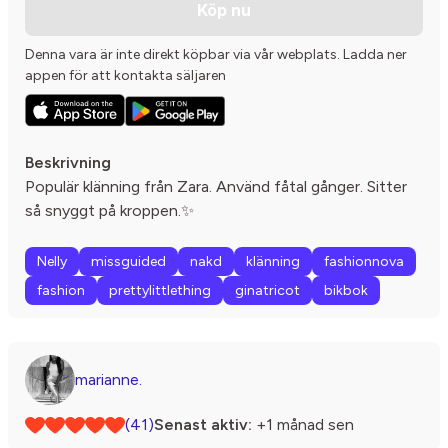
Köp nu
Denna vara är inte direkt köpbar via vår webplats. Ladda ner
appen för att kontakta säljaren
Beskrivning
Populär klänning från Zara. Använd fåtal gånger. Sitter
så snyggt på kroppen.✨
Nelly
missguided
nakd
klänning
fashionnova
fashion
prettylittlething
ginatricot
bikbok
marianne.
(41)
Senast aktiv:
+1 månad sen