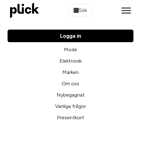
Sök
Logga in
Mode
Elektronik
Märken
Om oss
Nybegagnat
Vanliga frågor
Presentkort