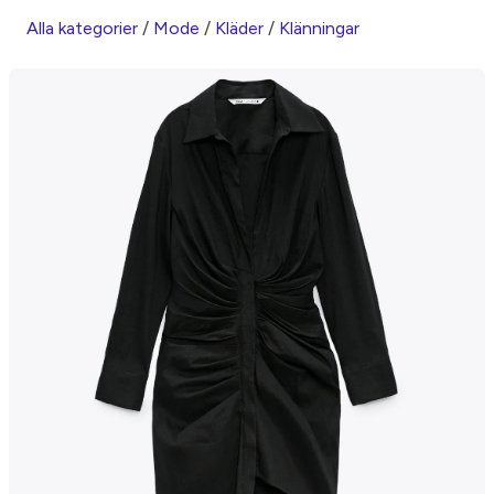
Alla kategorier
/
Mode
/
Kläder
/
Klänningar