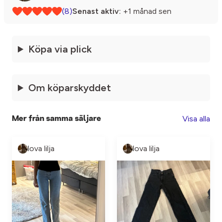
(8)
Senast aktiv:
+1 månad sen
Köpa via plick
Om köparskyddet
Visa alla
Mer från samma säljare
lova lilja
lova lilja