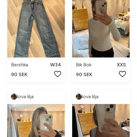
Bershka
W34
Bik Bok
XXS
90 SEK
90 SEK
lova lilja
lova lilja