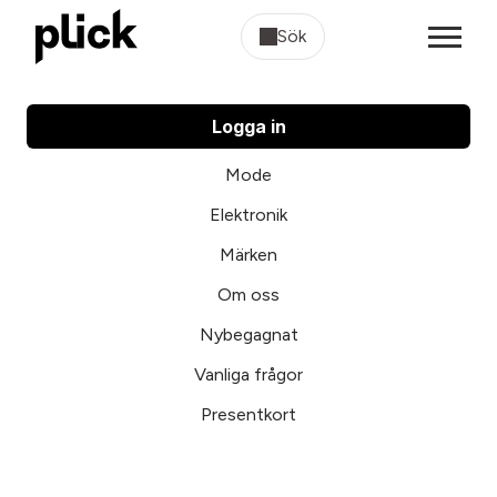
Sök
Logga in
Mode
Elektronik
Märken
Om oss
Nybegagnat
Vanliga frågor
Presentkort