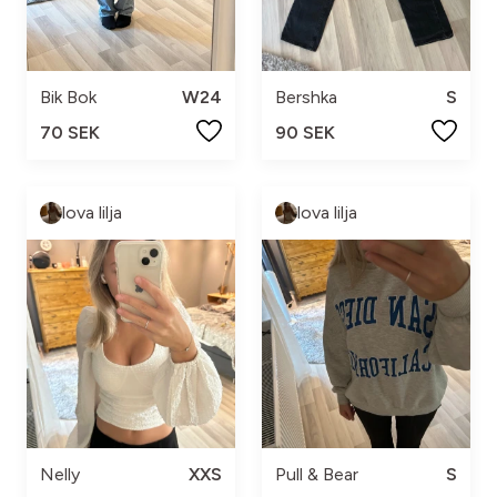
Bik Bok
W24
Bershka
S
70 SEK
90 SEK
lova lilja
lova lilja
Nelly
XXS
Pull & Bear
S