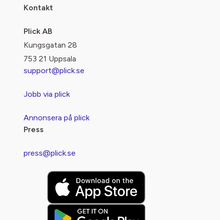
Kontakt
Plick AB
Kungsgatan 28
753 21 Uppsala
support@plick.se
Jobb via plick
Annonsera på plick
Press
press@plick.se