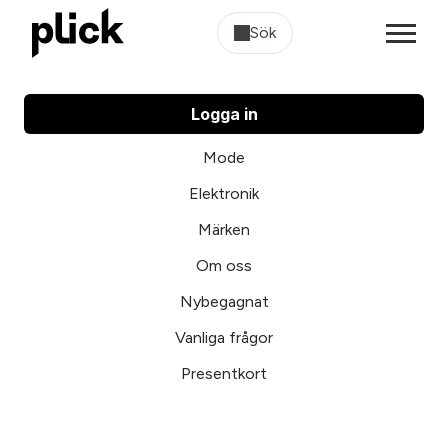
Sök
Logga in
Mode
Elektronik
Märken
Om oss
Nybegagnat
Vanliga frågor
Presentkort