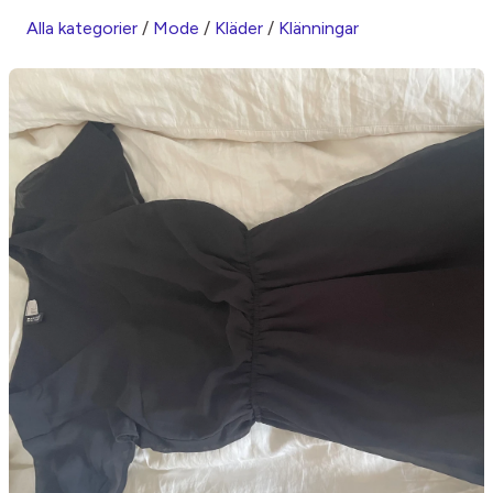
Alla kategorier
/
Mode
/
Kläder
/
Klänningar