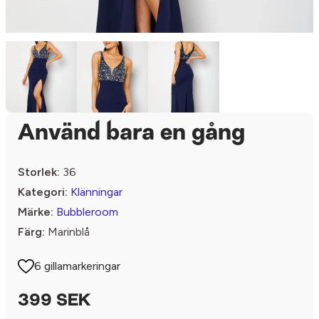
Använd bara en gång
Storlek:
36
Kategori:
Klänningar
Märke:
Bubbleroom
Färg:
Marinblå
6 gillamarkeringar
399 SEK