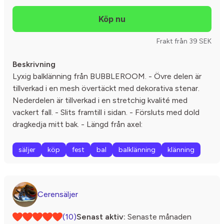
Frakt från 39 SEK
Beskrivning
Lyxig balklänning från BUBBLEROOM. - Övre delen är
tillverkad i en mesh övertäckt med dekorativa stenar.
Nederdelen är tillverkad i en stretchig kvalité med
vackert fall. - Slits framtill i sidan. - Försluts med dold
dragkedja mitt bak. - Längd från axel:
säljer
köp
fest
bal
balklänning
klänning
Cerensäljer
(10)
Senast aktiv:
Senaste månaden