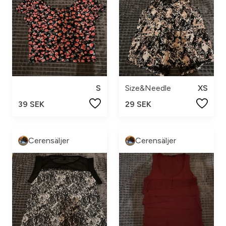
S
Size&Needle
XS
39 SEK
29 SEK
Cerensäljer
Cerensäljer