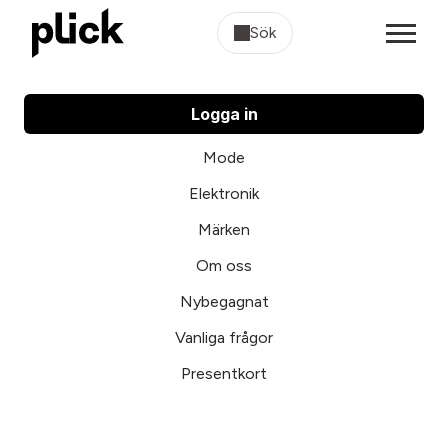
Sök
Logga in
Mode
Elektronik
Märken
Om oss
Nybegagnat
Vanliga frågor
Presentkort