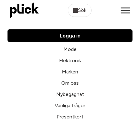
Sök
Logga in
Mode
Elektronik
Märken
Om oss
Nybegagnat
Vanliga frågor
Presentkort