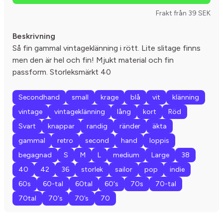
Frakt från 39 SEK
Beskrivning
Så fin gammal vintageklänning i rött. Lite slitage finns
men den är hel och fin! Mjukt material och fin
passform. Storleksmärkt 40
Secondhand
small
krage
blå
vit
klänning
vintage
vintageklänning
lång
kort
Röd
Svart
knappar
randig
ränder
äkta
gammal
retro
second
hand
loppis
begagnad
S
M
L
medium
Large
38
40
42
36
storlek
sailor
pop
indie
60s
60-tal
60tal
60's
70s
70-tal
70tal
70's
70’s
70