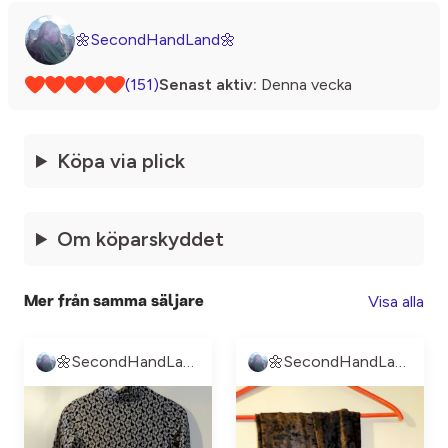
🌼SecondHandLand🌼
(151)
Senast aktiv:
Denna vecka
Köpa via plick
Om köparskyddet
Visa alla
Mer från samma säljare
🌼SecondHandLand🌼
🌼SecondHandLand🌼