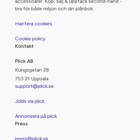
accessoarer. Köp, sälj & upptäck second-hand -
bra för både miljön och din plånbok.
Hantera cookies
Cookie policy
Kontakt
Plick AB
Kungsgatan 28
753 21 Uppsala
support@plick.se
Jobb via plick
Annonsera på plick
Press
press@plick.se