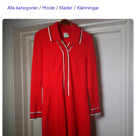
Alla kategorier
/
Mode
/
Kläder
/
Klänningar